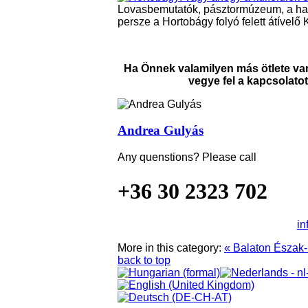
Lovasbemutatók, pásztormúzeum, a hag
persze a Hortobágy folyó felett átívelő 
Ha Önnek valamilyen más ötlete va
vegye fel a kapcsolatot
Andrea Gulyás
Any quenstions? Please call
+36 30 2323 702
in
More in this category:
« Balaton
Észak-
back to top