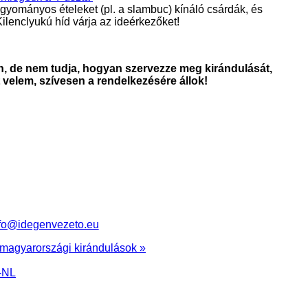
yományos ételeket (pl. a slambuc) kínáló csárdák, és
Kilenclyukú híd várja az ideérkezőket!
n, de nem tudja, hogyan szervezze meg kirándulását,
 velem, szívesen a rendelkezésére állok!
fo@idegenvezeto.eu
magyarországi kirándulások »