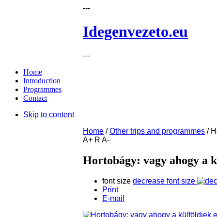
---
Idegenvezeto.eu
---
Home
Introduction
Programmes
Contact
Skip to content
Home
/
Other trips and programmes
/
H
A+
R
A-
Hortobágy: vagy ahogy a kü
font size
decrease font size
Print
E-mail