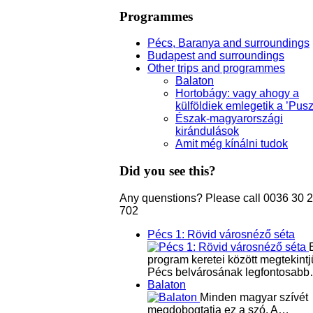
Programmes
Pécs, Baranya and surroundings
Budapest and surroundings
Other trips and programmes
Balaton
Hortobágy: vagy ahogy a
külföldiek emlegetik a ’Pusz
Észak-magyarországi
kirándulások
Amit még kínálni tudok
Did you see this?
Any quenstions? Please call 0036 30 
702
Pécs 1: Rövid városnéző séta
program keretei között megtekintj
Pécs belvárosának legfontosab
Balaton
Minden magyar szívét
megdobogtatja ez a szó. A…