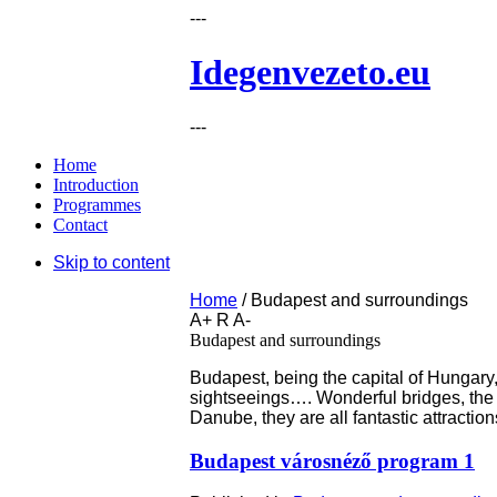
---
Idegenvezeto.eu
---
Home
Introduction
Programmes
Contact
Skip to content
Home
/
Budapest and surroundings
A+
R
A-
Budapest and surroundings
Budapest, being the capital of Hungary, 
sightseeings…. Wonderful bridges, the Ca
Danube, they are all fantastic attraction
Budapest városnéző program 1