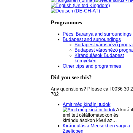
Programmes
Pécs, Baranya and surroundings
Budapest and surroundings
Budapest városnéző progr
Budapest városnéző progr
Kirándulások Budapest
környékén
Other trips and programmes
Did you see this?
Any quenstions? Please call 0036 30 
702
Amit még kínálni tudok
A koráb
említett célállomásokon és
kirándulásokon kívül az…
Kirándulás a Mecsekben vagy a
Zselicben