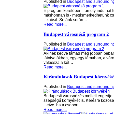
Published in
Budapest and surroundin
E program keretében - amely indulhat 
máshonnan is - megismerkedhetünk cso
titkaival. Sétánk során…
Read more...
Budapest városnéző program 2
Published in
Budapest and surroundin
Akinek kedve támad még jobban bebara
látnivalókban, egy-egy témában, a vár
válassza a két…
Read more...
Kirándulások Budapest környék
Published in
Budapest and surroundin
Budapesti városnézés mellett engedj
szépségű környékét is. Kérésre közöse
illetve, ha a csoport…
Read more...