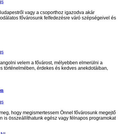
gs
Budapestről vagy a csoporthoz igazodva akár
dálatos fővárosunk felfedezésre váró szépségeivel és
gs
ngolni velem a fővárost, mélyebben elmerülni a
os történelmében, érdekes és kedves anekdotáiban,
én
gs
e meg, hogy megismertessem Önnel fővárosunk megejtő
n is összeállíthatunk egész vagy félnapos programokat