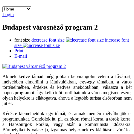
Login
Budapest városnéző program 2
font size
decrease font size
increase font
size
Print
E-mail
Akinek kedve támad még jobban bebarangolni velem a fővárost,
mélyebben elmerülni a látnivalókban, egy-egy témában, a város
történelmében, érdekes és kedves anekdotáiban, válassza a két
napos programot! Így kellő időt fordíthatunk a város megismerésére,
olyan helyekre is ellátogatva, ahova a legtöbb turista elsősorban nem
jut el.
Kérésre kiemelhetünk egy témát, és annak mentén mélyíthetjük el
programunkat. Gondolok itt, pl. az ókori római korra, a török korra,
a Habsburgok korára, vagy akár a kommunista időszakra.
Bármelyiket is választja, izgalmas helyszínek és kiállítások várják a