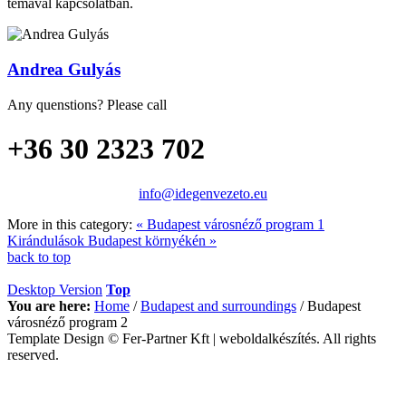
témával kapcsolatban.
Andrea Gulyás
Any quenstions? Please call
+36 30 2323 702
info@idegenvezeto.eu
More in this category:
« Budapest városnéző program 1
Kirándulások Budapest környékén »
back to top
Desktop Version
Top
You are here:
Home
/
Budapest and surroundings
/
Budapest
városnéző program 2
Template Design © Fer-Partner Kft | weboldalkészítés. All rights
reserved.