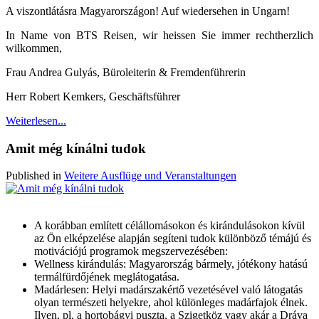
A viszontlátásra Magyarországon! Auf wiedersehen in Ungarn!
In Name von BTS Reisen, wir heissen Sie immer rechtherzlich
wilkommen,
Frau Andrea Gulyás, Büroleiterin & Fremdenführerin
Herr Robert Kemkers, Geschäftsführer
Weiterlesen...
Amit még kínálni tudok
Published in
Weitere Ausflüge und Veranstaltungen
A korábban említett célállomásokon és kirándulásokon kívül
az Ön elképzelése alapján segíteni tudok különböző témájú és
motivációjú programok megszervezésében:
Wellness kirándulás: Magyarország bármely, jótékony hatású
termálfürdőjének meglátogatása.
Madárlesen: Helyi madárszakértő vezetésével való látogatás
olyan természeti helyekre, ahol különleges madárfajok élnek.
Ilyen, pl. a hortobágyi puszta, a Szigetköz vagy akár a Dráva