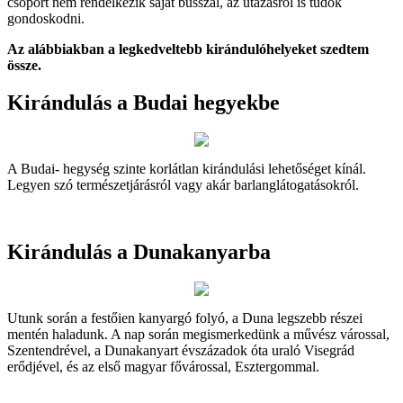
csoport nem rendelkezik saját busszal, az utazásról is tudok
gondoskodni.
Az alábbiakban a legkedveltebb kirándulóhelyeket szedtem
össze.
Kirándulás a Budai hegyekbe
A Budai- hegység szinte korlátlan kirándulási lehetőséget kínál.
Legyen szó természetjárásról vagy akár barlanglátogatásokról.
Kirándulás a Dunakanyarba
Utunk során a festőien kanyargó folyó, a Duna legszebb részei
mentén haladunk. A nap során megismerkedünk a művész várossal,
Szentendrével, a Dunakanyart évszázadok óta uraló Visegrád
erődjével, és az első magyar fővárossal, Esztergommal.