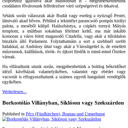
csoporthoz igazodva akár máshonnan is - megismerkedhetünk
csodálatos fővárosunk felfedezésre váró szépségeivel és titkaival.
Sétánk során válasszuk akár Budát vagy esetleg a nyüzsgő Pestet,
látnivaló akad bőven. Például a tekintélyt parancsoló pompás királyi
palota, a meséből kilépő Halászbástya, a csipkés tornyú Mátyás
templom, a múltban sokakban félelmet keltő, ma már inkább
komoran a város felett magasodó Citadella, vagy akár a túloldalon
büszkén álló Parlament. Folytathatnám a sort a szebbnél szebb
hidakkal, az Andrássy úttal vagy akár a Városligettel is, de emellett
múzeumok, kiállítások, török- és újkori fürdők is mind-mind Önökre
várnak.
Ha elfáradtunk utunk során, megpihenhetünk a boldog békeidőket
idéző kávéházak valamelyikében, valamint egy ebédet vagy
vacsorát is elfogyaszthatunk a számos egyedi hangulatú vendéglők
egyikében.
Weiterlesen...
Borkostólás Villányban, Siklóson vagy Szekszárdon
Published in
Pécs (Fünfkirchen), Branau und Umgebung