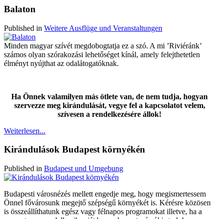
Balaton
Published in
Weitere Ausflüge und Veranstaltungen
Minden magyar szívét megdobogtatja ez a szó. A mi ’Riviéránk’
számos olyan szórakozási lehetőséget kínál, amely felejthetetlen
élményt nyújthat az odalátogatóknak.
Ha Önnek valamilyen más ötlete van, de nem tudja, hogyan
szervezze meg kirándulását, vegye fel a kapcsolatot velem,
szívesen a rendelkezésére állok!
Weiterlesen...
Kirándulások Budapest környékén
Published in
Budapest und Umgebung
Budapesti városnézés mellett engedje meg, hogy megismertessem
Önnel fővárosunk megejtő szépségű környékét is. Kérésre közösen
is összeállíthatunk egész vagy félnapos programokat illetve, ha a