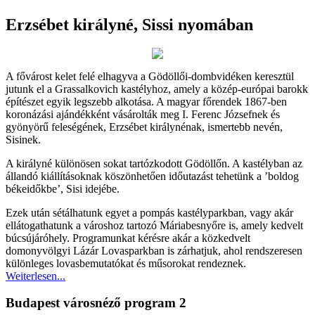
Erzsébet királyné, Sissi nyomában
A fővárost kelet felé elhagyva a Gödöllői-dombvidéken keresztül
jutunk el a Grassalkovich kastélyhoz, amely a közép-európai barokk
építészet egyik legszebb alkotása. A magyar főrendek 1867-ben
koronázási ajándékként vásárolták meg I. Ferenc Józsefnek és
gyönyörű feleségének, Erzsébet királynénak, ismertebb nevén,
Sisinek.
A királyné különösen sokat tartózkodott Gödöllőn. A kastélyban az
állandó kiállításoknak köszönhetően időutazást tehetünk a ’boldog
békeidőkbe’, Sisi idejébe.
Ezek után sétálhatunk egyet a pompás kastélyparkban, vagy akár
ellátogathatunk a városhoz tartozó Máriabesnyőre is, amely kedvelt
búcsújáróhely. Programunkat kérésre akár a közkedvelt
domonyvölgyi Lázár Lovasparkban is zárhatjuk, ahol rendszeresen
különleges lovasbemutatókat és műsorokat rendeznek.
Weiterlesen...
Budapest városnéző program 2