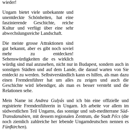
wieder!
Ungarn bietet viele unbekannte und
unentdeckte Schönheiten, hat eine
faszinierende Geschichte, reiche
Kultur und verfügt über eine sehr
abwechslungsreiche Landschaft.
Die meiste grosse Attraktionen sind
gut bekannt, aber es gibt noch soviel
mehr zu entdecken!
Sehenswürdigkeiten die es wirklich
würdig sind mal anzusehen, nicht nur in Budapest, sondern auch in
sonstigen Städten und auf dem Lande, die darauf warten von Sie
entdeckt zu werden. Selbstverständlich kann es hilfen, als man dazu
einen Fremdenführer hat um alles zu zeigen und auch die
Geschichte wird lebendiger, als man es besser versteht und die
Relationen sehe.
Mein Name ist
Andrea Gulyás
und ich bin eine offizielle und
registrierte Fremdenführerin in Ungarn. Ich arbeite vor allem im
südwestlichen Teil Ungarns, das sonnige und sub-mediterrane
Süd-
Transdanubien,
mit dessem regionalen Zentrum, die Stadt
Pécs
(die
noch ziemlich zahlreiche her lebende Ungarndeutschen nennen es
Fünfkirchen
).