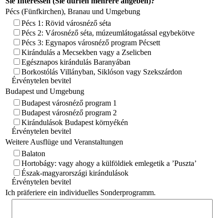
Sie Interessen (Sie dürfen mehrere angeben)?
Pécs (Fünfkirchen), Branau und Umgebung
Pécs 1: Rövid városnéző séta
Pécs 2: Városnéző séta, múzeumlátogatással egybekötve
Pécs 3: Egynapos városnéző program Pécsett
Kirándulás a Mecsekben vagy a Zselicben
Egésznapos kirándulás Baranyában
Borkostólás Villányban, Siklóson vagy Szekszárdon
Érvénytelen bevitel
Budapest und Umgebung
Budapest városnéző program 1
Budapest városnéző program 2
Kirándulások Budapest környékén
Érvénytelen bevitel
Weitere Ausflüge und Veranstaltungen
Balaton
Hortobágy: vagy ahogy a külföldiek emlegetik a ’Puszta’
Észak-magyarországi kirándulások
Érvénytelen bevitel
Ich präferiere ein individuelles Sonderprogramm.