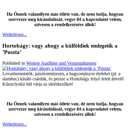
Ha Önnek valamilyen más ötlete van, de nem tudja, hogyan
szervezze meg kirándulását, vegye fel a kapcsolatot velem,
szívesen a rendelkezésére állok!
Weiterlesen...
Hortobágy: vagy ahogy a külföldiek emlegetik a
’Puszta’
Published in
Weitere Ausflüge und Veranstaltungen
Lovasbemutatók, pásztormúzeum, a hagyományos ételeket (pl. a
slambuc) kínáló csárdák, és persze a Hortobágy folyó felett átívelő
Kilenclyukú híd várja az ideérkezőket!
Ha Önnek valamilyen más ötlete van, de nem tudja, hogyan
szervezze meg kirándulását, vegye fel a kapcsolatot velem,
szívesen a rendelkezésére állok!
Weiterlesen...