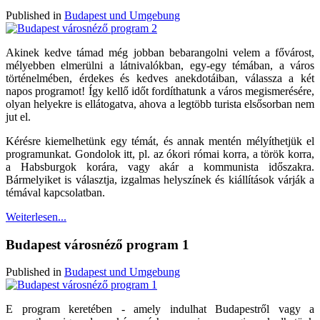
Published in
Budapest und Umgebung
Akinek kedve támad még jobban bebarangolni velem a fővárost,
mélyebben elmerülni a látnivalókban, egy-egy témában, a város
történelmében, érdekes és kedves anekdotáiban, válassza a két
napos programot! Így kellő időt fordíthatunk a város megismerésére,
olyan helyekre is ellátogatva, ahova a legtöbb turista elsősorban nem
jut el.
Kérésre kiemelhetünk egy témát, és annak mentén mélyíthetjük el
programunkat. Gondolok itt, pl. az ókori római korra, a török korra,
a Habsburgok korára, vagy akár a kommunista időszakra.
Bármelyiket is választja, izgalmas helyszínek és kiállítások várják a
témával kapcsolatban.
Weiterlesen...
Budapest városnéző program 1
Published in
Budapest und Umgebung
E program keretében - amely indulhat Budapestről vagy a