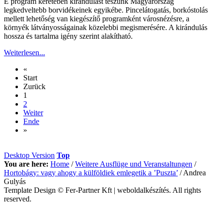
E program keretében kirándulást teszünk Magyarország
legkedveltebb borvidékeinek egyikébe. Pincelátogatás, borkóstolás
mellett lehetőség van kiegészítő programként városnézésre, a
környék látványosságainak közelebbi megismerésére. A kirándulás
hossza és tartalma igény szerint alakítható.
Weiterlesen...
«
Start
Zurück
1
2
Weiter
Ende
»
Desktop Version
Top
You are here:
Home
/
Weitere Ausflüge und Veranstaltungen
/
Hortobágy: vagy ahogy a külföldiek emlegetik a ’Puszta’
/
Andrea
Gulyás
Template Design © Fer-Partner Kft | weboldalkészítés. All rights
reserved.