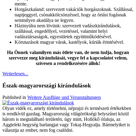
mente.
Horgászkaland: szervezett vakációk horgászoknak. Szállással,
napijeggyel, csónakkölcsönzéssel, hogy az óriási fogásnak
semmilyen akadálya ne legyen.
Házinyúlra nem lövünk: szervezett vadászkirándulások,
szállással, engedéllyel, vezetéssel, valamint helyi
vadásztársaságok, egyesületek együttműködésével.
Körutazások magyar várak, kastélyok, kúriák érintésével.
Ha Önnek valamilyen más ötlete van, de nem tudja, hogyan
szervezze meg kirándulását, vegye fel a kapcsolatot velem,
szívesen a rendelkezésére állok!
Weiterlesen...
Észak-magyarországi kirándulások
Published in
Weitere Ausflüge und Veranstaltungen
Olyan vidék ez, amely történelmi, néprajzi és természeti értékekben
is rendkívül gazdag. Magyarország világörökségi helyszínei közül
három is megtalálható területén, úgy mint, Hollókő ófaluja, az
Aggteleki hegység barlangjai vagy Tokaj-Hegyalja. Bármelyiket is
választja az ember, nem fog csalódni.