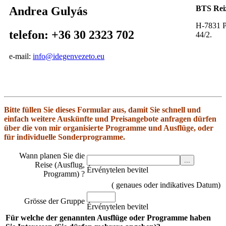
BTS Rei
Andrea Gulyás
H-7831 P
telefon: +36 30 2323 702
44/2.
e-mail:
info@idegenvezeto.eu
Bitte füllen Sie dieses Formular aus, damit Sie schnell und
einfach weitere Auskünfte und Preisangebote anfragen dürfen
über die von mir organisierte Programme und Ausflüge, oder
für individuelle Sonderprogramme.
Wann planen Sie die
Reise (Ausflug,
Érvénytelen bevitel
Programm) ?
( genaues oder indikatives Datum)
Grösse der Gruppe
Érvénytelen bevitel
Für welche der genannten Ausflüge oder Programme haben