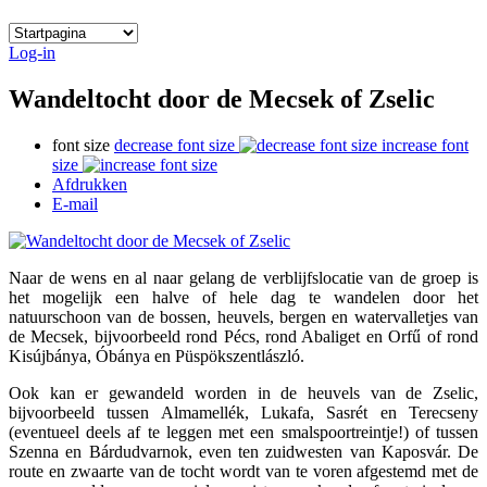
Log-in
Wandeltocht door de Mecsek of Zselic
font size
decrease font size
increase font
size
Afdrukken
E-mail
Naar de wens en al naar gelang de verblijfslocatie van de groep is
het mogelijk een halve of hele dag te wandelen door het
natuurschoon van de bossen, heuvels, bergen en watervalletjes van
de Mecsek, bijvoorbeeld rond Pécs, rond Abaliget en Orfű of rond
Kisújbánya, Óbánya en Püspökszentlászló.
Ook kan er gewandeld worden in de heuvels van de Zselic,
bijvoorbeeld tussen Almamellék, Lukafa, Sasrét en Terecseny
(eventueel deels af te leggen met een smalspoortreintje!) of tussen
Szenna en Bárdudvarnok, even ten zuidwesten van Kaposvár. De
route en zwaarte van de tocht wordt van te voren afgestemd met de