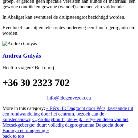
groep, er gelden geen speciale vereisten aan kunde of materiaal; een
gewone conditie en gewone (wandel)schoenen zijn voldoende.
In Abaliget kan eventueel de druipsteengrot bezichtigd worden.
Eventueel kan bij enkele routes onderweg een lunch georganiseerd
worden.
Andrea Gulyás
Heeft u vragen? Belt u mij
+36 30 2323 702
info@idegenvezeto.eu
More in this category:
« Pécs III: Dagtocht door Pécs, bestaande uit
een rondwandeling door het centrum, bezoek aan de
kunstenaarswijk „Zsolnaybuurt”, de wijk Tettye en delen van het
Mecsekgebergte; duur: volledig dagprogramma
Dagtocht door
Baranya en omgeving »
back to top